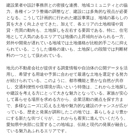
建設業者や設計事務所との密接な連携、地域コミュニティとの協
力、各種インフラ整備の調整など、建設には多角的な視点が必要
となる。こうして計画的に行われた建設事業は、地域の暮らしの
質を大きく向上させてきた。加えて、各エリアの土地相場や賃
貸・売買の動向も、土地探しを左右する要因である。特に、住宅
地として人気のあるエリアでは地価の上昇傾向がみられる一方、
郊外や開発が遅れている地域では土地価格が比較的手ごろに抑え
られている。こうした価格の違いも、土地探しの段階では判断材
料の一つとして扱われている。
地元の不動産会社が提供する調査情報や自治体の公開データを活
用し、希望する用途や予算に合わせて最適な土地を選定する努力
が続けられている。このように、都市機能と豊かな自然が共存
し、交通利便性や住環境が高いという特徴は、これから土地探し
や建設を考える方にとって大きな魅力となっている。家族が安心
して暮らせる場所を求める方から、企業活動の拠点を探す方ま
で、多様なニーズに応える土地や魅力的な建設のチャンスが広が
っている。歴史と発展が調和したこの地では、暮らしをより豊か
にする新たな街づくりが、これからも着実に進んでいくだろう。
愛知県中央部に位置するこの地域は、伝統と現代の発展が融合し
ている魅力あふれるエリアです。