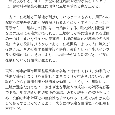
に重要視される。近くに大型の物流施設や港湾があるエリアで
は、原材料や製品の輸送に便利な立地を求める声が上がる。
一方で、住宅地と工業地が隣接しているケースも多く、周囲への
配慮や環境基準の順守が徹底されるようになってきた。こうした
背景から、土地探しの際には、自治体による用途地域や開発計画
などの規制にも注意が払われる。土地探しが特に注目される理由
の一つは、新たな住宅や商業施設、工場の建設が地域経済の活性
化に大きな役割を担うからである。住宅開発によって人口流入が
促進され、その影響で商業施設や医療、教育といった生活インフ
ラの整備が進む。それにより、地域社会がより活気づき、相互に
発展していく好循環が生まれる。
実際に都市計画や区画整理事業が各地で行われており、効率的で
快適な暮らしづくりを目指したまちづくりが推進されている。建
設がもたらす雇用創出や経済波及効果も小さくない。建設には、
土地の選定だけでなく、さまざまな手続きや規制への対応も必要
である。地盤調査や周辺環境の確認、必要な許認可の取得をはじ
め、公的な都市計画との整合性も求められる。住宅であれば安心
して暮らすことができるよう、防災面や快適な住環境への配慮も
不可欠だ。