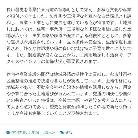
長い歴史を背景に東海道の宿場町として栄え、多様な文化や産業
が根付いてきました。矢作川や三河湾など豊かな自然環境とも調
和し、農業・工業ともに発展を遂げている点が特徴です。土地探
しにおいては、住宅・事業所・工場用など多様な用途に適した土
地が広がり、主要道路や鉄道の充実による利便性とともに、多彩
な選択肢が用意されています。立地条件や安全性、生活環境も重
視され、静かな住環境や緑の多い地域は特に子育て世帯に人気で
す。また、製造業が盛んなことから、工業用地探しも活発で、ア
クセスやインフラの整備状況が重要視されます。
住宅や商業施設の開発は地域経済の活性化に貢献し、都市計画や
区画整理の推進で快適な暮らしが実現しています。土地価格にも
地域差があり、不動産会社や自治体の情報を活用しながら、用途
や予算に合った土地選びが行われています。交通の利便性や自然
との共存といった特徴は、今後土地探しや建設を考える人にとっ
て大きな魅力であり、歴史と発展が調和したこの地で新たな街づ
くりが今後も進展していくことが期待されます。
住宅内装
,
土地探し
,
西三河
建設