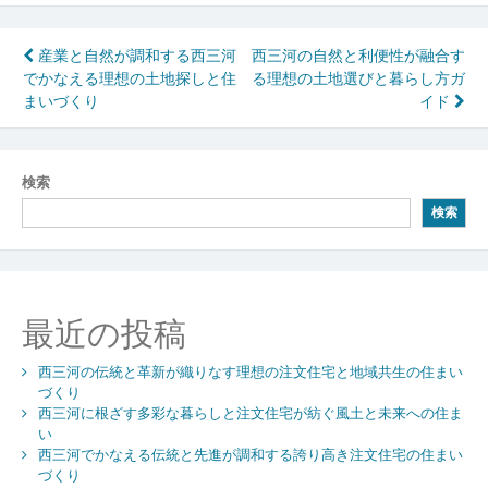
投
産業と自然が調和する西三河
西三河の自然と利便性が融合す
でかなえる理想の土地探しと住
る理想の土地選びと暮らし方ガ
稿
まいづくり
イド
ナ
ビ
検索
ゲ
検索
ー
シ
ョ
最近の投稿
ン
西三河の伝統と革新が織りなす理想の注文住宅と地域共生の住まい
づくり
西三河に根ざす多彩な暮らしと注文住宅が紡ぐ風土と未来への住ま
い
西三河でかなえる伝統と先進が調和する誇り高き注文住宅の住まい
づくり