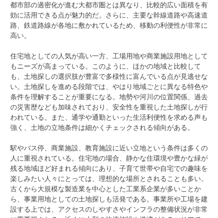
都市部の過密化が進む大都市圏とは異なり、比較的広い面積を有
効に活用できる点が魅力的だ。さらに、主要な幹線道路や高速道
路、鉄道路線が各地に敷かれているため、移動の利便性が非常に
高い。
住宅地としての人気が高い一方、工場用地や商業施設用地として
もニーズが高まっている。このように、ほかの地域と比較して
も、土地探しの選択肢が豊富で多様性に富んでいる点が見逃せな
い。土地探しを進める段階では、やはり地域ごとに異なる特色や
条件を理解することが重要になる。地勢や河川の位置関係、過去
の災害歴なども加味されており、安全性を重視した土地探しが行
われている。また、通学や通勤といった生活利便性を求める声も
強く、土地の立地条件は細かくチェックされる傾向がある。
駅やバス停、商業施設、教育施設に近い立地という条件は多くの
人に重視されている。住宅地の場合、静かな住環境や豊かな緑が
残る地域ほど好まれる傾向にあり、子育て世帯や自宅での趣味を
楽しみたい人々にとっては、理想的な場所とされることも多い。
古くから大規模な製造業を中心とした工業系企業が多いことか
ら、事業用地としての土地探しも活発である。事業所や工場を建
設する上では、アクセスのしやすさやインフラの整備状況が非常