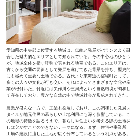
愛知県の中央部に位置する地域は、伝統と発展がバランスよく融
合した魅力的なエリアとして知られている。
その中心地のひとつ
が、地域全体を指す呼称で表される地帯である。このエリアは、
古くから交通の要衝として発展を遂げてきた背景を持ち、歴史的
にも極めて重要な土地である。古代より東海道の宿場町として、
多くの人々や文化が行き交い、それによってさまざまな文化や産
業が根付いた。付近には矢作川や三河湾という自然環境が調和し
て存在しており、豊かな自然の中で地域社会が形成されてきた。
農業が盛んな一方で、工業も発展しており、この調和した発展ス
タイルが地元住民の暮らしや土地利用にも深く影響している。こ
の地域の特徴を語るうえで、暮らしや住まいを考える際の土地探
しは欠かすことのできないテーマになる。まず、住宅や事業所、
工場の建設に適した土地が広く分布しているという利点がある。