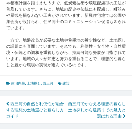
や都市計画を踏まえたうえで、低炭素技術や環境配慮型の工法が
普及しています。さらに、地域の歴史や伝統にも配慮し、町並み
や景観を損なわない工夫がされています。新興住宅地では公園や
集会所が設けられ、住民同士のコミュニケーション促進も図られ
ています。
一方で、地盤改良が必要な土地や希望地の希少性など、土地探し
の課題にも直面しています。それでも、利便性・安全性・自然環
境・伝統との調和を重視しながら、持続可能な発展が目指されて
います。地域の人々が知恵と努力を重ねることで、理想的な暮ら
しと豊かな環境の実現が進んでいるのです。
住宅内装
,
土地探し
,
西三河
建設
投
西三河の自然と利便性が融合
西三河でかなえる理想の暮らし
する理想の土地選びと暮らし方
土地探しから建築までの魅力と
稿
ガイド
選ばれる理由
ナ