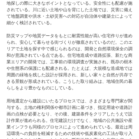
地探しの際に大きなポイントとなっている。安全性にも配慮が施
されている。川に近い土地や山を背にした土地では、災害に備え
て地盤調査や洪水・土砂災害への対応が自治体や建築士によって
細かく検討されている。
防災マップや地質データをもとに耐震性能が高い住宅作りが進め
られ、安心して暮らせる街づくりが徹底されているのだ。このエ
リアで土地を探す中で感じられるのは、開発と自然環境保全の調
和が意識されている点である。住宅地造成や道路拡張、新たな商
業エリアの開発では、工事前の環境調査が実施され、既存の樹木
や生態系の保護にも配慮される。たとえば、大規模な造成地では
周囲の緑地を残した設計が採用され、新しい家々と自然が共存で
きる景観が形成されている。こうした取り組みは、地域住民の暮
らしをより豊かなものにしている。
用地選定から建設にいたるプロセスでは、さまざまな専門家が関
与する。土地の権利関係や都市計画に基づき、指定用途や道路計
画の点検が必要となり、その後、建築条件をクリアしたうえで設
計作業が進められる。住宅建設だけでなく、地域の公共施設や産
業インフラも同様のプロセスによって進められている。最近は周
辺環境への負担を軽減するための技術や低炭素化の工法が取り入