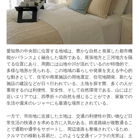
愛知県の中央部に位置する地域は、豊かな自然と発展した都市機
能がバランスよく融合した場所である。
尾張地方と三河地方を隔
てる位置にあり、周囲には山地や川が流れているのが特徴的で、
多様な地形が見られる。この地域の暮らしや発展を支える中心的
な動きとして、住宅や商業施設の用地選定、住宅地開発、新たな
施設の建設などが日々行われている。土地を探す際、多くの人が
重視するのは利便性、安全性、そして自然環境である。山にほど
近いエリアでは、四季折々の自然を感じることができ、家族での
生活や週末のレジャーにも最適な場所とされている。
一方で、市街地に近接した土地は、交通の利便性や買い物など日
常生活の快適さを求める方に人気がある。鉄道路線が複数通るこ
とで通勤や通学をサポートし、周辺道路も整備されているため、
クルマでの移動も容易だ。このような交通インフラの充実は、土