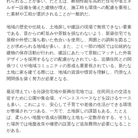
れられることが多い。たとえば、断熱性能を高めた住宅や省エネ
ルギー設備を備えた建物が増え、施工時も環境への配慮を重視し
た素材や工程が選択されることが一般的だ。
地域の歴史や伝統も、土地探しや建設の現場で無視できない要素
である。昔からの町並みや景観を損なわないよう、新築住宅でも
屋根や外壁に落ち着いた色合いを使用し、周囲との調和を図るこ
とが求められる地域が多い。また、ごく一部の地区では伝統的な
建物の保存活動が行われ、建設にあたって景観にマッチした外装
デザインを採用するなどの配慮がなされている。近隣住民との関
係づくりや地域コミュニティの形成も重要視されている。新たな
土地に家を建てる際には、地域の資源や慣習を理解し、円滑な人
間関係を築く努力が必要となる。
最近増えている分譲住宅地や新興住宅地では、住民同士の交流を
促すために公園や集会場、イベントスペースなどを設けるケース
も多い。これにより、安心して子育てや老後の生活ができる環境
が整備されつつある。一方で、土地探しの課題もある。たとえ
ば、柔らかい地盤や造成が困難な土地も一定数存在する。そうし
た場所では地盤改良や擁壁の設置など追加費用が必要になること
がある。