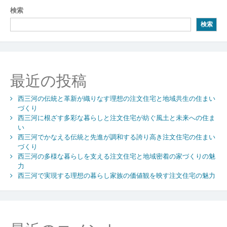
ビ
検索
ゲ
検索
ー
シ
ョ
最近の投稿
ン
西三河の伝統と革新が織りなす理想の注文住宅と地域共生の住まい
づくり
西三河に根ざす多彩な暮らしと注文住宅が紡ぐ風土と未来への住ま
い
西三河でかなえる伝統と先進が調和する誇り高き注文住宅の住まい
づくり
西三河の多様な暮らしを支える注文住宅と地域密着の家づくりの魅
力
西三河で実現する理想の暮らし家族の価値観を映す注文住宅の魅力