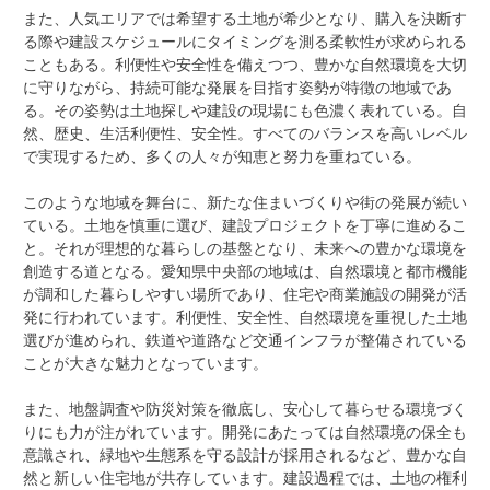
また、人気エリアでは希望する土地が希少となり、購入を決断す
る際や建設スケジュールにタイミングを測る柔軟性が求められる
こともある。利便性や安全性を備えつつ、豊かな自然環境を大切
に守りながら、持続可能な発展を目指す姿勢が特徴の地域であ
る。その姿勢は土地探しや建設の現場にも色濃く表れている。自
然、歴史、生活利便性、安全性。すべてのバランスを高いレベル
で実現するため、多くの人々が知恵と努力を重ねている。
このような地域を舞台に、新たな住まいづくりや街の発展が続い
ている。土地を慎重に選び、建設プロジェクトを丁寧に進めるこ
と。それが理想的な暮らしの基盤となり、未来への豊かな環境を
創造する道となる。愛知県中央部の地域は、自然環境と都市機能
が調和した暮らしやすい場所であり、住宅や商業施設の開発が活
発に行われています。利便性、安全性、自然環境を重視した土地
選びが進められ、鉄道や道路など交通インフラが整備されている
ことが大きな魅力となっています。
また、地盤調査や防災対策を徹底し、安心して暮らせる環境づく
りにも力が注がれています。開発にあたっては自然環境の保全も
意識され、緑地や生態系を守る設計が採用されるなど、豊かな自
然と新しい住宅地が共存しています。建設過程では、土地の権利