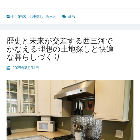
の
通
魅
と
力
自
住宅内装
,
土地探し
,
西三河
建設
然
が
調
歴史と未来が交差する西三河で
和
かなえる理想の土地探しと快適
す
な暮らしづくり
る
西
2025年8月31日
三
河
未
来
へ
つ
な
ぐ
土
地
選