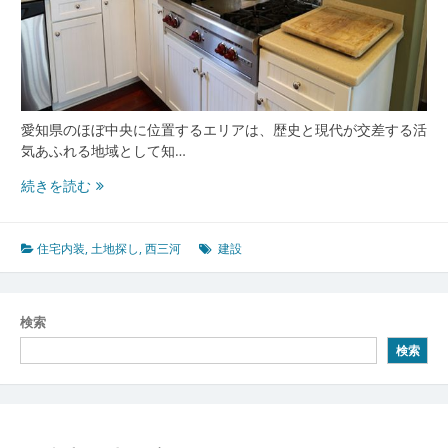
び
と
建
設
の
魅
力
愛知県のほぼ中央に位置するエリアは、歴史と現代が交差する活
気あふれる地域として知…
歴
続きを読む
史
と
未
住宅内装
,
土地探し
,
西三河
建設
来
が
交
検索
差
検索
す
る
西
三
河