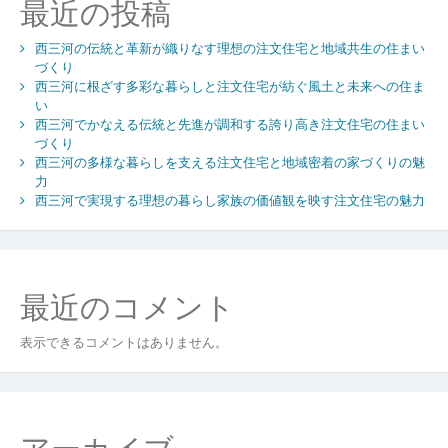
最近の投稿
で
か
西三河の伝統と革新が織りなす理想の注文住宅と地域共生の住まい
な
づくり
え
西三河に根ざす多彩な暮らしと注文住宅が紡ぐ風土と未来への住ま
る
い
理
西三河でかなえる伝統と先進が調和する誇り高き注文住宅の住まい
想
づくり
の
西三河の多様な暮らしを支える注文住宅と地域密着の家づくりの魅
土
力
地
西三河で実現する理想の暮らし家族の価値観を映す注文住宅の魅力
探
し
と
快
最近のコメント
適
な
表示できるコメントはありません。
暮
ら
し
づ
く