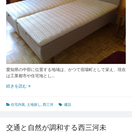
愛知県の中部に位置する地域は、かつて宿場町として栄え、現在
は工業都市や住宅地とし…
西
続きを読む
三
河
で
住宅内装
,
土地探し
,
西三河
建設
叶
え
る
交通と自然が調和する西三河未
伝