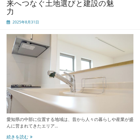
来へつなぐ土地選びと建設の魅
統
力
と
利
2025年8月31日
便
性
が
融
合
し
た
理
想
の
暮
ら
し
と
土
愛知県の中部に位置する地域は、昔から人々の暮らしや産業が盛
地
んに営まれてきたエリア…
探
し
交
続きを読む